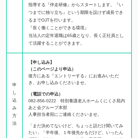
指導する『伴走研修』からスタートします
。『い
つまでに独り立ち』という期限を設けず成長でき
るまでOJTを行います。
『長く働くことができる環境』
当法人の定年退職は65歳となり、長く正社員とし
て活躍することができます。
【申し込み】
（このページより申込）
後方にある『エントリーする』にお進みいただ
き、お申し込みくださいませ。
申
し
（電話での申込）
込
082-856-0222 特別養護老人ホームくにくさ苑内
あと会グループ本部
み
人事担当者宛にご連絡くださいませ。
方
法
「まだ決めてないけど、ちょっと話だけ聞いてみ
たい」「半年後、１年後先かもだけど、いったん