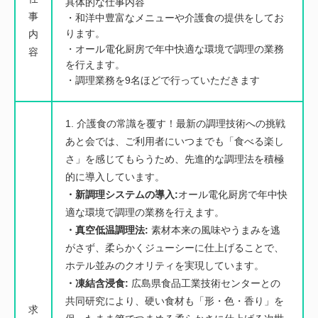
具体的な仕事内容
事
・和洋中豊富なメニューや介護食の提供をしてお
ります。
内
・オール電化厨房で年中快適な環境で調理の業務
容
を行えます。
・調理業務を9名ほどで行っていただきます
1. 介護食の常識を覆す！最新の調理技術への挑戦
あと会では、ご利用者にいつまでも「食べる楽し
さ」を感じてもらうため、先進的な調理法を積極
的に導入しています。
・新調理システムの導入:
オール電化厨房で年中快
適な環境で調理の業務を行えます。
・真空低温調理法:
素材本来の風味やうまみを逃
がさず、柔らかくジューシーに仕上げることで、
ホテル並みのクオリティを実現しています。
・凍結含浸食:
広島県食品工業技術センターとの
共同研究により、硬い食材も「形・色・香り」を
求