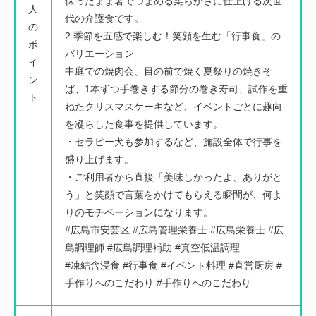
保ったまま箸でつまめる柔らかさに仕上げる次世
人
代の介護食です。
の
2.季節を五感で楽しむ！笑顔を生む「行事食」の
ポ
バリエーション
イ
中庭での焼肉会、目の前で焼く夏祭りの焼きそ
ン
ば、1本ずつ手巻きする節分の巻き寿司、試作を重
ト
ねたクリスマスケーキなど、イベントごとに趣向
を凝らした食事を提供しています。
・セラピー犬も参加するなど、施設全体で行事を
盛り上げます。
・ご利用者から直接「美味しかったよ、ありがと
う」と笑顔で言葉をかけてもらえる瞬間が、何よ
りのモチベーションになります。
#広島市安芸区 #広島管理栄養士 #広島栄養士 #広
島調理師 #広島調理補助 #真空低温調理
#凍結含浸食 #行事食 #イベント料理 #直営厨房 #
手作りへのこだわり #手作りへのこだわり