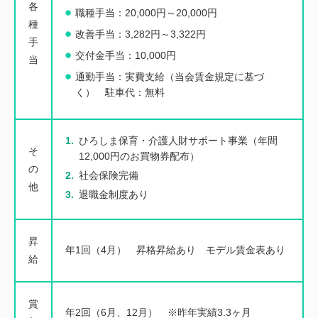
各
職種手当：20,000円～20,000円
種
改善手当：3,282円～3,322円
手
交付金手当：10,000円
当
通勤手当：実費支給（当会賃金規定に基づ
く） 駐車代：無料
ひろしま保育・介護人財サポート事業（年間
そ
12,000円のお買物券配布）
の
社会保険完備
他
退職金制度あり
昇
年1回（4月） 昇格昇給あり モデル賃金表あり
給
賞
年2回（6月、12月） ※昨年実績3.3ヶ月