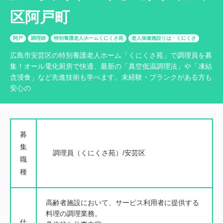
区阿戸町
阿戸
調理師
特別養護老人ホームくにくさ苑
老人保健施設りは・くにくさ
広島市安芸区の特別養護老人ホーム「くにくさ苑」で調理員を募
集！オール電化厨房で快適、最新の「真空低温調理法」や「凍結
含浸食」など先進技術も学べます。未経験・ブランクがある方も
安心の
募
集
調理員（くにくさ苑）/安芸区
職
種
高齢者施設において、サービス利用者に提供する
料理の調理業務。
仕