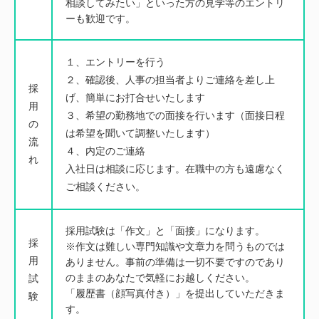
相談してみたい」といった方の見学等のエントリ
ーも歓迎です。
１、エントリーを行う
２、確認後、人事の担当者よりご連絡を差し上
採
げ、簡単にお打合せいたします
用
３、希望の勤務地での面接を行います（面接日程
の
は希望を聞いて調整いたします）
流
４、内定のご連絡
れ
入社日は相談に応じます。在職中の方も遠慮なく
ご相談ください。
採用試験は「作文」と「面接」になります。
採
※作文は難しい専門知識や文章力を問うものでは
用
ありません。事前の準備は一切不要ですのであり
のままのあなたで気軽にお越しください。
試
「履歴書（顔写真付き）」を提出していただきま
験
す。