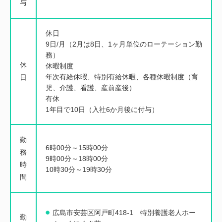
与
休日
9日/月（2月は8日、1ヶ月単位のローテーション勤
務）
休
休暇制度
年次有給休暇、特別有給休暇、各種休暇制度（育
日
児、介護、看護、産前産後）
有休
1年目で10日（入社6か月後に付与）
勤
6時00分～15時00分
務
9時00分～18時00分
時
10時30分～19時30分
間
広島市安芸区阿戸町418-1 特別養護老人ホー
勤