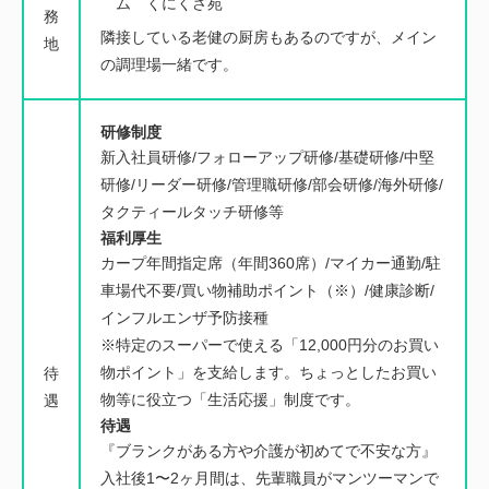
ム くにくさ苑
務
隣接している老健の厨房もあるのですが、メイン
地
の調理場一緒です。
研修制度
新入社員研修/フォローアップ研修/基礎研修/中堅
研修/リーダー研修/管理職研修/部会研修/海外研修/
タクティールタッチ研修等
福利厚生
カープ年間指定席（年間360席）/マイカー通勤/駐
車場代不要/買い物補助ポイント（※）/健康診断/
インフルエンザ予防接種
※特定のスーパーで使える「12,000円分のお買い
物ポイント」を支給します。ちょっとしたお買い
待
物等に役立つ「生活応援」制度です。
遇
待遇
『ブランクがある方や介護が初めてで不安な方』
入社後1〜2ヶ月間は、先輩職員がマンツーマンで