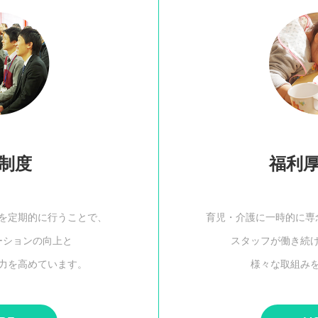
制度
福利
を定期的に行うことで、
育児・介護に一時的に専
ーションの向上と
スタッフが働き続
力を高めています。
様々な取組み