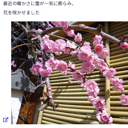
最近の暖かさに蕾が一気に膨らみ、
花を咲かせました