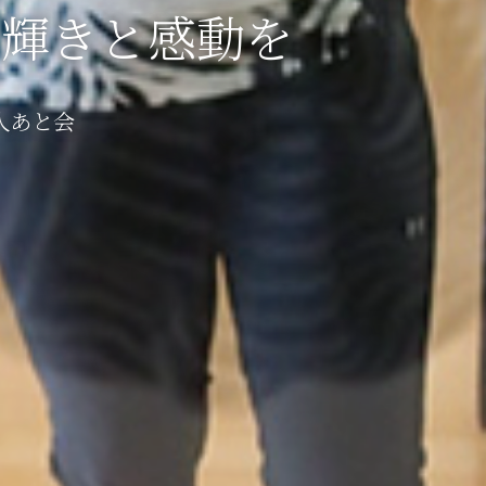
で輝きと感動を
人あと会