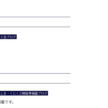
あと会ブログ
２
でじま・くにくさ開設準備室ブログ
到着です。