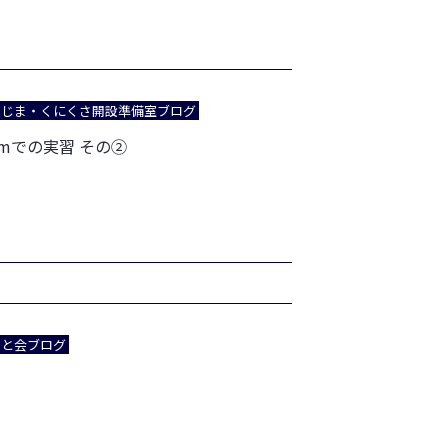
でじま・くにくさ開設準備室ブログ
stemでの実習 その②
あと会ブログ