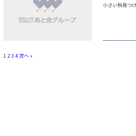
小さい秋見つ
1
2
3
4
次へ »