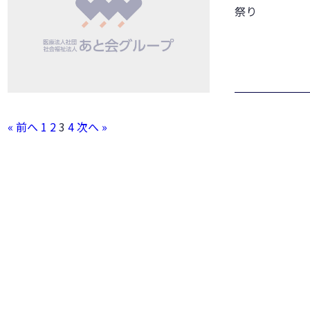
祭り
« 前へ
1
2
3
4
次へ »