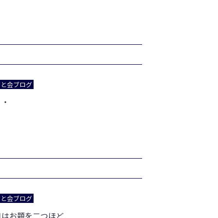
あと会ブログ
・・
あと会ブログ
日はお題を二つほど